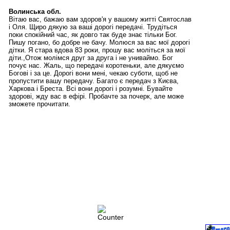
Волинська обл.
Вітаю вас, бажаю вам здоров'я у вашому житті Святослав
і Оля. Щиро дякую за ваші дорогі передачі. Трудіться
поки спокійний час, як довго так буде знає тільки Бог.
Пишу погано, бо добре не бачу. Молюся за вас мої дорогі
дітки. Я стара вдова 83 роки, прошу вас моліться за мої
діти.,Отож молімся друг за друга і не униваймо. Бог
почує нас. Жаль, що передачі коротеньки, але дякуємо
Богові і за це. Дорогі вони мені, чекаю суботи, щоб не
пропустити вашу передачу. Багато є передач з Києва,
Харкова і Бреста. Всі вони дорогі і розумні. Бувайте
здорові, жду вас в ефірі. Пробачте за почерк, але може
зможете прочитати.