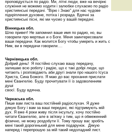
проповідується по радіо. Ми, літні люди, вже на вечірнє
служіння не можемо ходити і залюбки слухаємо по радіо
християнські передачі. "Вірю і Знаю" для нас чудове
підкріплення духовне, потіха і розрада. Вдячні за
християнські пісні, які ми чуємо у вашій передачі.
Вінницька обл.
Шлю привет! Не запомнил ваше имя по радио, но, вы
говорили про мертвых и о Боге. Меня заинтересовали
ваши передачи. Как молится Богу чтобы умереть и жить с
Ним, ви в передачи говорили….
Чернівецька обл.
Добрий день! Я постійно слухаю вашу передачу,
залишаю всю роботу і радію, що є такі добрі люди, що
читають і розповідають аби другі знали про нашого Ісуса
Христа, Сина Божого. Я маю до вас прохання прислати
мені Євангелію. Буду прочитувати її із задоволенням
душі
своєї. Буду вдячнa.
Черкаська обл.
Пише вам листа ваш постійний радіослухач. Я дуже
дякую Богу і вам за ваші передачі, які підтримують мій
дух. Я вже 4 роки живу після інсульту, хочу постійно
читати Євангелію, але в зв'язку з тим, що я обмеженний
фізично, не можу роздобути її. Тому прошу вас зробіть
мені такий дорогенький для мене подарунок. Дякую
наперед і перепрошую за мій такий недоладний лист.