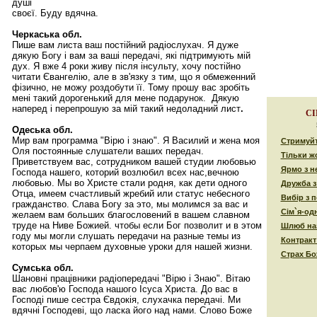
душі
своєї. Буду вдячнa.
Черкаська обл.
Пише вам листа ваш постійний радіослухач. Я дуже
дякую Богу і вам за ваші передачі, які підтримують мій
дух. Я вже 4 роки живу після інсульту, хочу постійно
читати Євангелію, але в зв'язку з тим, що я обмеженний
фізично, не можу роздобути її. Тому прошу вас зробіть
мені такий дорогенький для мене подарунок. Дякую
наперед і перепрошую за мій такий недоладний лист
.
СІ
Одеська обл.
Мир вам программа "Вірю і знаю". Я Василий и жена моя
Стримуйт
Оля постоянные слушатели ваших передач.
Тільки жо
Приветствуем вас, сотрудником вашей студии любовью
Ярмо з н
Господа нашего, которий возлюбил всех нас,вечною
любовью. Мы во Христе стали родня, как дети одного
Дружба з
Отца, имеем счастливый жребий или статус небесного
Вибір з 
гражданство. Слава Богу за это, мы молимся за вас и
Сім`я-одн
желаем вам больших благословений в вашем славном
труде на Ниве Божией. чтобы если Бог позволит и в этом
Шлюб на
году мы могли слушать передачи на разные темы из
Контракт
которых мы черпаем духовные уроки для нашей жизни.
Страх Бо
Сумська обл.
Шановні працівники радіопередачі "Вірю і Знаю". Вітаю
вас любов'ю Господа нашого Ісуса Христа. До вас в
Господі пише сестра Євдокія, слухачка передачі. Ми
вдячні Господеві, що ласка його над нами. Слово Боже