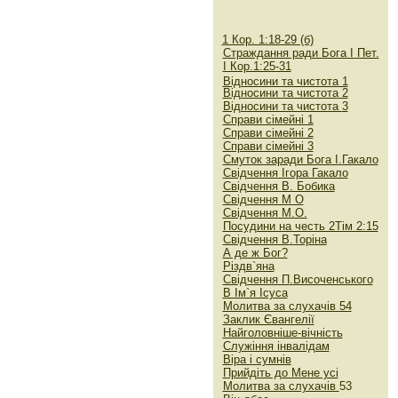
1 Кор. 1:18-29 (б)
Страждання ради Бога І Пет.
І Кор.1:25-31
Відносини та чистота 1
Відносини та чистота
2
Відносини та чистота
3
Справи сімейні 1
Справи сімейні 2
Справи сімейні 3
Смуток заради Бога
І
.
Гакало
Свідчення Ігора Гакало
Свідчення В. Бобика
Свідчення М О
Свідчення М.О.
Посудини на честь 2Тім 2:15
Свідчення В
.
Торіна
А де ж Бог?
Різдв`яна
Свідчення П
.
Височенського
В Ім`я Ісуса
Молитва за слухачів 54
Заклик Євангелії
Найголовніше-вічність
Служіння інвалідам
Віра і сумнів
Прийдіть до Мене усі
Молитва за слухачів
53