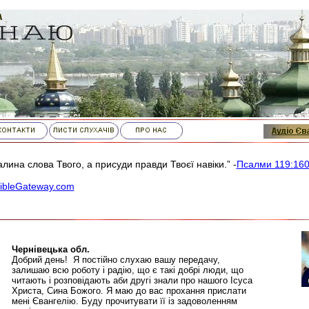
лина слова Твого, а присуди правди Твоєї навіки.” -
Псалми 119:16
ibleGateway.com
Чернівецька обл.
Добрий день! Я постійно слухаю вашу передачу,
залишаю всю роботу і радію, що є такі добрі люди, що
читають і розповідають аби другі знали про нашого Ісуса
Христа, Сина Божого. Я маю до вас прохання прислати
мені Євангелію. Буду прочитувати її із задоволенням