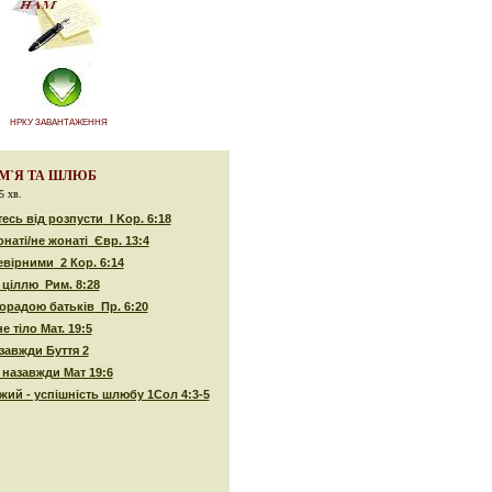
НРКУ ЗАВАНТАЖЕННЯ
М`Я ТА ШЛЮБ
5 хв.
есь від розпусти
I Kop. 6:18
наті/не жонаті
Євр. 13:4
евірними
2 Кор. 6:14
 ціллю
Рим. 8:28
порадою батьків
Пр. 6:20
е тіло Мат. 19:5
завжди
Буття 2
 назавжди
Мат 19:6
жий - успішність шлюбу 1Сол 4:3-5