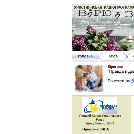
Вірш дня
“Правда підва
Powered by
B
Перший Канал Українського
Радіо
Щосуботи о 19:40
Програми (МР3)