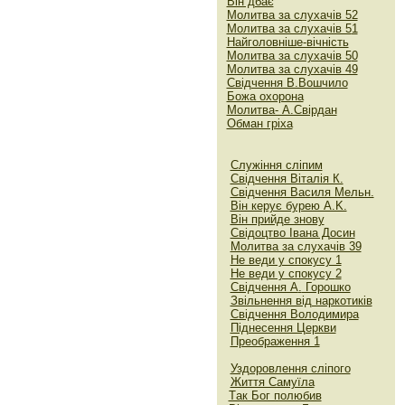
Він дбає
Молитва за слухачів 52
Молитва за слухачів 5
1
Найголовніше-вічність
Молитва за слухачів 5
0
Молитва за слухачів 49
Свідчення В.Вошчило
Божа охорона
Молитва- А.Свірдан
Обман гріха
Служіння сліпим
Свідчення Віталія К.
Свідчення Василя Мельн.
Він керує бурею A.K.
Він прийде знову
Свідоцтво Iвана Досин
Молитва за слухачів 39
Не веди у спокусу 1
Не веди у спокусу
2
Свідчення А
.
Горошко
Звільнення від наркотиків
Свідчення Володимира
Піднесення Церкви
Преображення 1
Уздоровлення сліпого
Життя Самуїла
Tак Бог полюбив